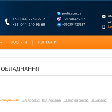
profit.com.ua
in
+38 (044) 223-12-12
+380504423927
sa
+38 (044) 240-96-69
+380504423927
За
ПОСЛУГИ
КОНТАКТИ
 ОБЛАДНАННЯ
мовчуванням
Від дорогих
Від дешевих
За популярністю
За назвою