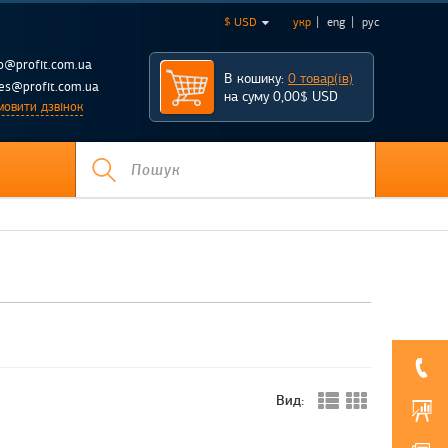
$ USD
укр
eng
рус
fo@profit.com.ua
В кошику:
0 товар(ів)
les@profit.com.ua
на суму 0,00$ USD
мовити дзвінок
Вид: