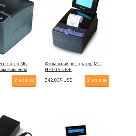
еєстратор MG-
Фіскальний реєстратор MG-
ком живлення
N707TS з БЖ
У кошик
У кошик
342,00$ USD