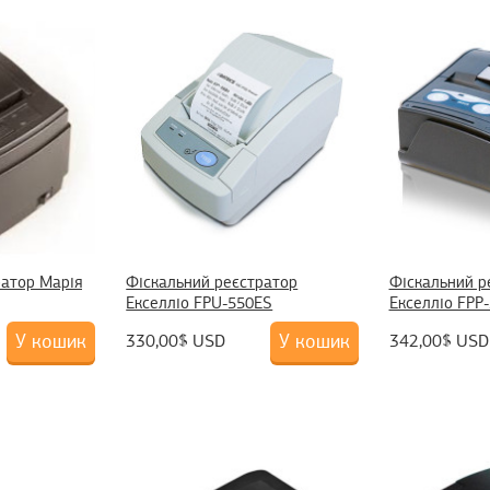
ратор Марія
Фіскальний реєстратор
Фіскальний р
Екселліо FPU-550ES
Екселліо FPP
У кошик
У кошик
330,00$ USD
342,00$ USD