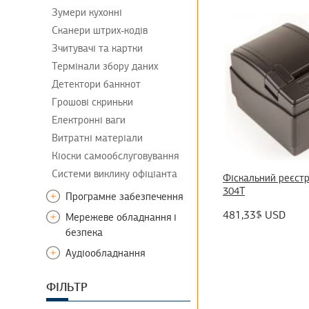
Зумери кухонні
Сканери штрих-кодів
Зчитувачі та картки
Термінали збору даних
Детектори банкнот
Грошові скриньки
Електронні ваги
Витратні матеріали
Кіоски самообслуговування
Системи виклику офіціанта
Фіскальний реєст
304Т
Програмне забезпечення
В ресторані
481,33$ USD
Мережеве обладнання і
В готелі
безпека
У розважальному центрі
Точки доступа Wi-Fi
Аудіообладнання
В їдальні
Відеокамери
Гучномовці
В магазині
Відеореєстратори
ФІЛЬТР
Підсилювачі
У фаст-фуді
Системи контролю доступу
Регулятори гучності