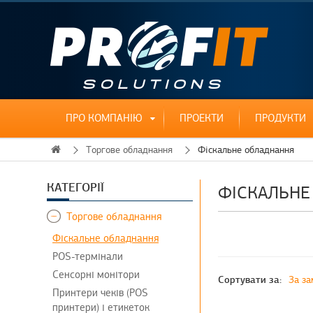
ПРО КОМПАНІЮ
ПРОЕКТИ
ПРОДУКТИ
Торгове обладнання
Фіскальне обладнання
ФІСКАЛЬНЕ
Торгове обладнання
Фіскальне обладнання
POS-термінали
Сенсорні монітори
Сортувати за:
За за
Принтери чеків (POS
принтери) і етикеток