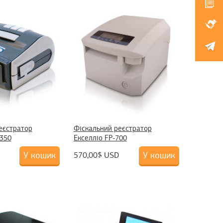
еєстратор
Фіскальний реєстратор
-350
Екселліо FP-700
У кошик
У кошик
570,00$ USD