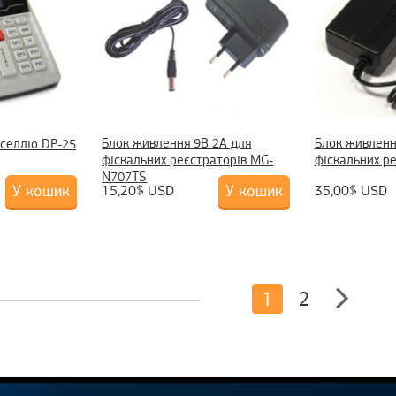
Блок живлення 9B 2А для
Блок живленн
селліо DP-25
фіскальних реєстраторів MG-
фіскальних р
N707TS
У кошик
У кошик
15,20$ USD
35,00$ USD
1
2