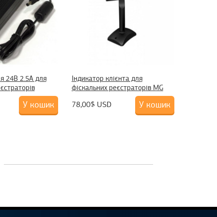
я 24B 2.5А для
Індикатор клієнта для
еєстраторів
фіскальних реєстраторів MG
У кошик
У кошик
78,00$ USD