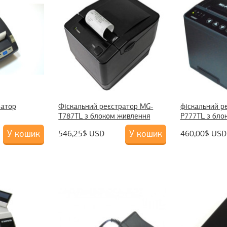
ратор
Фіскальний реєстратор MG-
фіскальний р
T787TL з блоком живлення
P777TL з бло
У кошик
У кошик
546,25$ USD
460,00$ USD