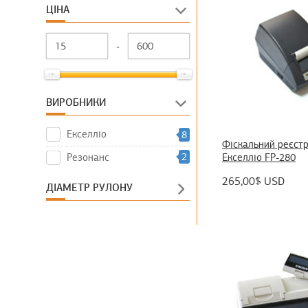
ЦІНА
У СПА-комплексі
У спорткомплексі
-
ВИРОБНИКИ
Екселліо
8
Фіскальний реєст
2
Екселліо FP-280
Резонанс
265,00$ USD
ДІАМЕТР РУЛОНУ