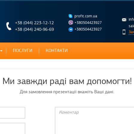
profit.com.ua
in
+38 (044) 223-12-12
+380504423927
sa
+38 (044) 240-96-69
+380504423927
За
ПОСЛУГИ
КОНТАКТИ
Ми завжди раді вам допомогти!
Для замовлення презентації вкажіть Ваші дані.