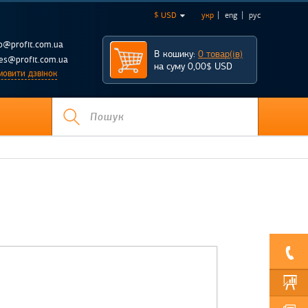
$ USD
укр
eng
рус
fo@profit.com.ua
В кошику:
0 товар(ів)
les@profit.com.ua
на суму 0,00$ USD
мовити дзвінок