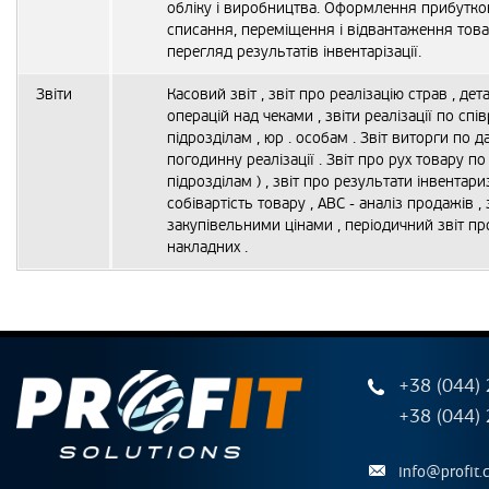
обліку і виробництва. Оформлення прибутко
списання, переміщення і відвантаження тов
перегляд результатів інвентарізації.
Звіти
Касовий звіт , звіт про реалізацію страв , дета
операцій над чеками , звіти реалізації по спів
підрозділам , юр . особам . Звіт виторги по да
погодинну реалізації . Звіт про рух товару по
підрозділам ) , звіт про результати інвентариз
собівартість товару , ABC - аналіз продажів , 
закупівельними цінами , періодичний звіт п
накладних .
+38 (044)
+38 (044)
info@profit.